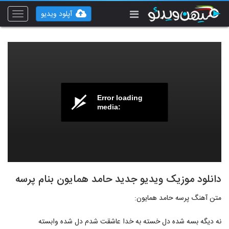
آپلود ویدیو
Toggle
vigation
Error loading
media:
دانلود موزیک ویدیو جدید حامد همایون بنام پرسه
متن آهنگ پرسه حامد همایون:
نه دیگه بسه شده دل خسته به خدا عاشقت شدم دل شده وابسته