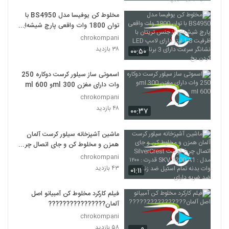
مخلوط کن یوفیسا مدل BS4950 با
توان 1800 وات واقعی پارچ شیشه‌ای
از جنس تریتان با ظرفیت 1.8 لیتر
chrokompani
دارای لامپ LED نشانگر سرعت دارای 3
۳۸ بازدید
۰۰:۵۰
برنامه خرد کردن یخ
اسموتی ساز سیلور کرست دوکارە 250
وات دارای مغزن 300 mlو 600 ml
chrokompani
۴۸ بازدید
۰۰:۳۷
ماشین آشپزخانه سیلور کرست آلمان
همزن و مخلوط کن و جای اتصال چرخ
گوشت SilverCrest مدل : SKV
chrokompani
1200 A1 قدرت : ۱۲۰۰ وات بدنه تمام
۴۳ بازدید
۰۱:۱۱
استیل ضد زنگ و ضد ضربه دارای
فیلم کارکرد مخلوط کن آمبیانو اصل
آلمان????????????????
chrokompani
۵۸ بازدید