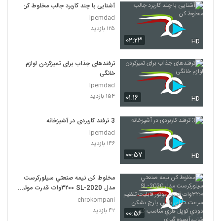
آشنایی با چند کاربرد جالب مخلوط کن
Ipemdad
۱۲۵ بازدید
۰۲:۲۳
HD
ترفندهای جذاب برای تمیزکردن لوازم
خانگی
Ipemdad
۱۵۴ بازدید
۰۱:۱۶
HD
3 ترفند کاربردی در آشپزخانه
Ipemdad
۱۴۶ بازدید
۰۰:۵۷
HD
مخلوط كن نيمه صنعتي سيلوركرست
مدل SL-2020 ٣٢٠٠وات قدرت موتور
قابليت تنظيم سرعت داراي پالس پارچ
chrokompani
نشكن دودي كوپل فلزي مناسب كافي
۴۲ بازدید
۰۰:۵۶
شاپ،آبميوه گيري