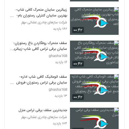
زیباترین سایبان متحرک کافی شاپ-
بهترین سایبان کنترلی رستوران بام-
سقف ریموتدار رستوران کافه
شرکت سازهای چادری غشائی مهلر
۱۸۲ بازدید
۰۰:۴۲
سقف متحرک روفگاردن باغ رستوران-
سایبان برقی تراس کافی شاپ-زیباترین
سقف جمع شونده تالار-فروش سقف
ghasha168
اتوماتیک سالن غذاخوری
۱۶ بازدید
۰۰:۴۲
سقف اتوماتیک کافی شاپ اداره-
سایبان برقی تراس رستوران-فروش
سقف متحرک پیتزافروشی-سقف جمع
ghasha168
شونده محوطه باغ رستوران
۱۳ بازدید
۰۰:۴۲
جدیدترین سقف برقی تراس منزل
شرکت سازهای چادری غشائی مهلر
۱۸۴ بازدید