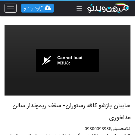
آپلود ویدیو
Toggle
vigation
Cannot load
M3U8:
سایبان بازشو کافه رستوران- سقف ریموتدار سالن
غذاخوری
غلامحسینی09300093935