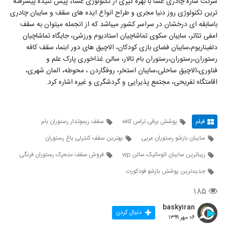
شرکت سازه چادری غشا با بهره گیری از تکنولوژی غشاء پیش تنیده پیشرفته
ترین تکنولوژی روز دنیا مجری و طراح انواع ایده های سقف و سایبان چادری
باسابقه ای درخشان در سراسر کشور میباشد که از انجمله میتوان به سقف
امفی تئاتر، سایبان سکوی تماشاچیان استادیوم ورزشی، جایگاه تماشاچیان
دلفیناریوم،سایبان فضای بازی کودکان، الاچیق های دور ابنما، سقف کافه
رستوران،رستوران،رستوران بام تالار، سالن غذاخوری پارک علم و
فناوری،الاچیق ساحلی،سایبان استخر، روفگاردن ، محوطه، المان شهری،
اقامتگاه تفریحی، مجتمع پذیرایی و گردشگری و غیره اشاره کرد.
فیلم
پوشش برقی تراس کافه
سقف ریموتدار رستوران بام
سایبان بازشو رستوران عربی
بهترین سقف کنترلی باغ رستوران
زیباترین سایبان اتوماتیک سالن vip
فروش سقف متحرک رستوران فرنگی
جدیدترین پوشش بازشو فودکورت
۱۸۵
baskyiran
دنبال کردن
۰۶ مهر ۱۳۹۹