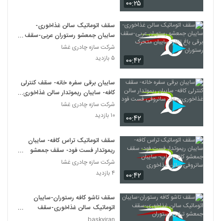
۰۰:۲۵
سقف اتوماتیک سالن غذاخوری-
سایبان جمعشو رستوران عربی-سقف
برقی باغ تالار- سایبان متحرک رستوران
شرکت سازه چادری غشا
۵ بازدید
۰۰:۴۲
سایبان برقی سفره خانه- سقف کنترلی
کافه- سایبان ریموتدار سالن غذاخوری-
سقف سانروفی فست فود
شرکت سازه چادری غشا
۱۰ بازدید
۰۰:۴۲
سقف اتوماتیک تراس کافه- سایبان
ریموتدار فست فود- سقف جمعشو
کافی شاپ- سایبان سانروفی سالن
شرکت سازه چادری غشا
غذاخوری
۴ بازدید
۰۰:۴۲
سقف تاشو کافه رستوران-سایبان
اتوماتیک سالن غذاخوری-سقف
جمعشو تراس رستوران
baskyiran