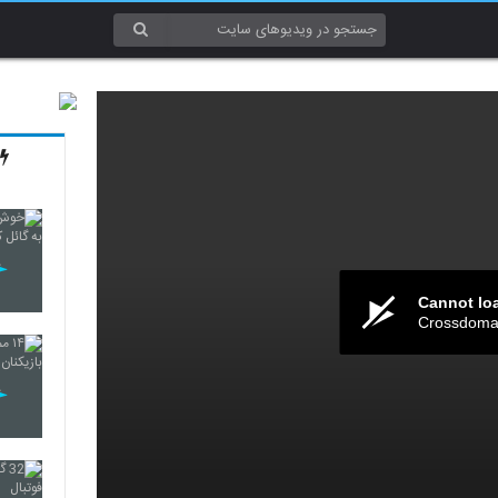
Cannot lo
Crossdomai