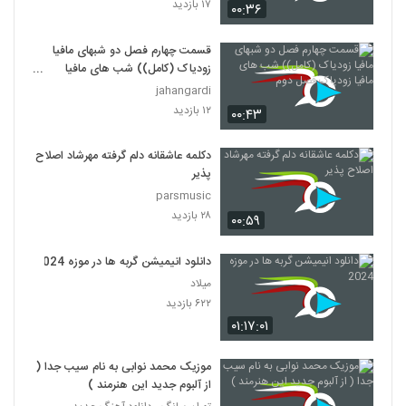
۱۷ بازدید
۰۰:۳۶
قسمت چهارم فصل دو شبهای مافیا
زودیاک (کامل)) شب های مافیا
زودیاک فصل دوم
jahangardi
۱۲ بازدید
۰۰:۴۳
دکلمه عاشقانه دلم گرفته مهرشاد اصلاح
پذیر
parsmusic
۲۸ بازدید
۰۰:۵۹
دانلود انیمیشن گربه ها در موزه 2024
میلاد
۶۲۲ بازدید
۰۱:۱۷:۰۱
موزیک محمد نوابی به نام سیب جدا (
از آلبوم جدید این هنرمند )