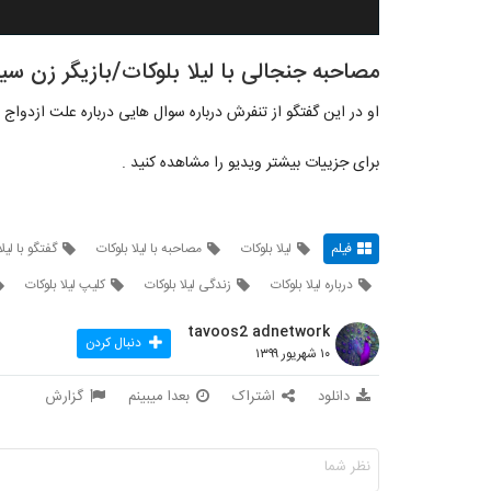
مصاحبه جنجالی با لیلا بلوکات/بازیگر زن سین
او در این گفتگو از تنفرش درباره سوال هایی درباره علت ازدواج
برای جزییات بیشتر ویدیو را مشاهده کنید .
فیلم
لیلا بلوکات
مصاحبه با لیلا بلوکات
گفتگو با لیلا
درباره لیلا بلوکات
زندگی لیلا بلوکات
کلیپ لیلا بلوکات
tavoos2 adnetwork
دنبال کردن
۱۰ شهریور ۱۳۹۹
دانلود
اشتراک
بعدا میبینم
گزارش