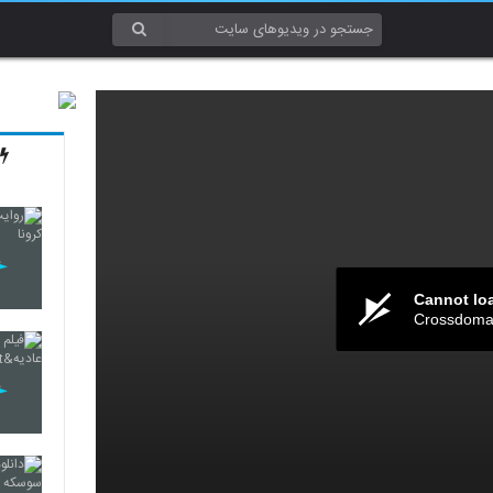
Cannot lo
Crossdomai