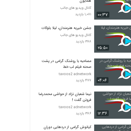
همایون
کانال ویدیو های جالب
۰۰:۳۷
۱,۰۸۱ بازدید
جشن خیریه هنرمندان، لیلا بلوکات
کانال ویدیو های جالب
۳۸۸ بازدید
۲۵:۵۰
مصاحبه با روشنک گرامی در پشت
صحنه فیلم لب خط
tavoos2 adnetwork
۰۴:۰۶
۴۷۷ بازدید
نیما شعبان نژاد از حواشی محمدرضا
فروتن گفت !
tavoos2 adnetwork
۱۲:۳۶
۳۸۶ بازدید
کیانوش گرامی از دردهایی دوران