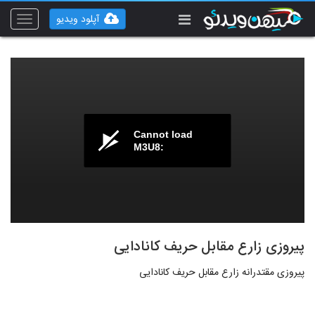
آپلود ویدیو
Toggle
vigation
Cannot load
M3U8:
پیروزی زارع مقابل حریف کانادایی
پیروزی مقتدرانه زارع مقابل حریف کانادایی