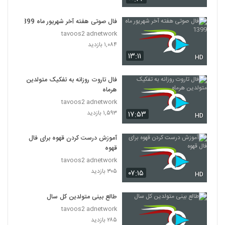
فال صوتی هفته آخر شهریور ماه 1399
tavoos2 adnetwork
۱,۰۸۴ بازدید
۱۳:۱۱
HD
فال تاروت روزانه به تفکیک متولدین
هرماه
tavoos2 adnetwork
۱,۵۹۳ بازدید
۱۷:۵۳
HD
آموزش درست کردن قهوه برای فال
قهوه
tavoos2 adnetwork
۳۰۵ بازدید
۰۷:۱۵
HD
طالع بینی متولدین کل سال
tavoos2 adnetwork
۲۸۵ بازدید