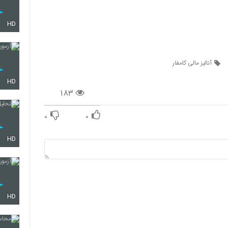
HD
آنالیز مالی کامفار
HD
۱۸۳
۰
۰
HD
HD