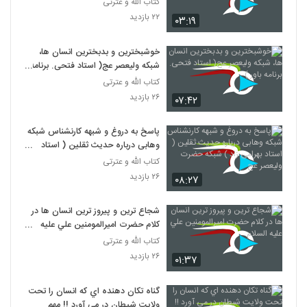
کتاب الله و عترتی
۲۲ بازدید
۰۳:۱۹
خوشبخترین و بدبخترین انسان ها،
شبکه ولیعصر عج( استاد فتحی. برنامه
باور )
کتاب الله و عترتی
۲۶ بازدید
۰۷:۴۲
پاسخ به دروغ و شبهه کارنشناس شبکه
وهابی درباره حدیث ثقلین ( استاد
بهرامی زاد ) شبکه حضرت ولیعصر عج
کتاب الله و عترتی
۲۶ بازدید
۰۸:۲۷
شجاع ترين و پيروز ترين انسان ها در
کلام حضرت اميرالمومنين علي عليه
السلام
کتاب الله و عترتی
۲۶ بازدید
۰۱:۳۷
گناه تکان دهنده اي که انسان را تحت
ولايت شيطان در مي آورد !! مهم