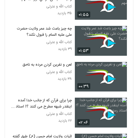
کتاب الله و عترتی
۳۵ بازدید
۰۱:۵۵
چه چیز باعث شد عمر ولایت حضرت
علی علیه السام را قبول نکند؟
کتاب الله و عترتی
۳۹ بازدید
۰۱:۵۳
لعن و نفرين کردن مرده به ناحق
کتاب الله و عترتی
۳۸ بازدید
۰۰:۳۹
چرا برای قرآن که از جانب خدا آمده
اینقدر شبهه مطرح می کنند ؟! استاد
رستم نژاد
کتاب الله و عترتی
۲۲ بازدید
۰۲:۰۶
اثبات ولایت امام حسن (ع) طبق گفته