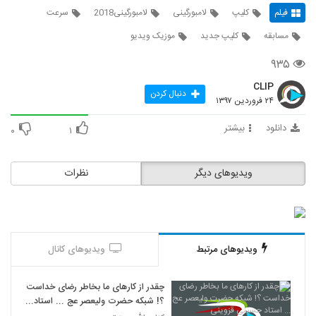
فیلم
کلیپ
لامبورگینی
لامبورگینی2018
سرعت
مسابقه
کلیپ جدید
موزیک ویدیو
۹۳۵
CLIP
دنبال کردن
۲۴ فروردین ۱۳۹۷
دانلود
بیشتر
۰
۱
ویدیوهای دیگر
نظرات
ویدیوهای مرتبط
ویدیوهای کانال
چقدر از کارهای ما بخاطر رضای خداست
؟! شبکه حضرت ولیعصر عج ... استاد
حسینی قزوینی