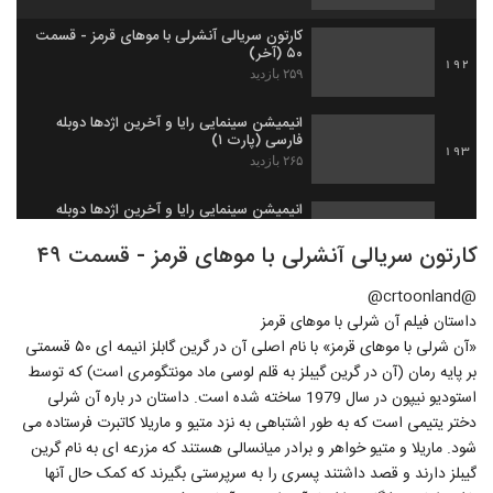
کارتون سریالی آنشرلی با موهای قرمز - قسمت
۵۰ (آخر)
192
۲۵۹ بازدید
انیمیشن سینمایی رایا و آخرین اژدها دوبله
فارسی (پارت ۱)
193
۲۶۵ بازدید
انیمیشن سینمایی رایا و آخرین اژدها دوبله
فارسی (پارت ۴)
194
کارتون سریالی آنشرلی با موهای قرمز - قسمت ۴۹
۲۵۴ بازدید
@crtoonland@
مجموعه انیمیشن اسکار اُسیس Oscar's
Oasis قسمت ۱
داستان فیلم آن شرلی با موهای قرمز
195
۲۲۵ بازدید
«آن شرلی با موهای قرمز» با نام اصلی آن در گرین گابلز انیمه ای ۵۰ قسمتی
بر پایه رمان (آن در گرین گیبلز به قلم لوسی ماد مونتگومری است) که توسط
مجموعه انیمیشن اسکار اُسیس Oscar's
استودیو نیپون در سال 1979 ساخته شده است. داستان در باره آن شرلی
Oasis قسمت ۲ آخر
196
دختر یتیمی است که به طور اشتباهی به نزد متیو و ماریلا کاتبرت فرستاده می
۳۶۹ بازدید
شود. ماریلا و متیو خواهر و برادر میانسالی هستند که مزرعه ای به نام گرین
انیمیشن باب اسفنجی: به دلقک ها غذا ندین
گیبلز دارند و قصد داشتند پسری را به سرپرستی بگیرند که کمک حال آنها
SpongeBob: Don’t Feed the Clowns