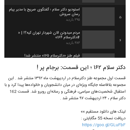
استودیو دکتر سلام ؛ گفتگوی صریح با مدیر پیام
رسان سروش
5
۲۹۵ بازدید
مردم میدونن الان شهردار تهران کیه؟! | «
#دکترسلام ۱۶۴»
6
۳۸۳ بازدید
فیلم طنز «دکترسلام ۱۶۵» منتشر شد!
۳۱۰ بازدید
7
دکتر سلام ۱۶۲ ؛ این قسمت: برجام پر !
قسمت اول مجموعه طنز دکترسلام در اردیبهشت ماه ۱۳۹۲ منتشر شد . این
از FATF تا خود تحریمی | «استودیو دکتر
سلام» قسمت دوم
مجموعه بلافاصله جایگاه ویژه‌ای در میان دانشجویان و خانواده‌ها پیدا کرد و با
8
۳۹۷ بازدید
استقبال شخصیت‌های سیاسی، فرهنگی و رسانه‌ای روبرو شد. قسمت 162
دکتر سلام ، ۲۴ اردیبهشت ۹۷ منتشر شد .
فیلم طنز « دکترسلام ۱۶۶» همه اتفاقات خنده
دار جام جهانی!
9
لینک های دانلود مستقیم »»
۳۳۷ بازدید
دریافت نسخه 55 مگابایتی :
دکتر سلام 167 ؛ رئیس بانک مرکزی استعفا
https://goo.gl/GLuFbF
میده یا نه؟