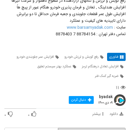
رفع کوبش و لرزش و تکانهای آزاردهنده در سطوح ناهموار و سرعت گیرها
افزایش هندلینگ , تعادل و فرمان پذیری خودرو هنگام عبور از پیچ هاََ
افزایش طول عمر قطعات جلوبندی و جعبه فرمان حداقل تا دو برابرش
دارای تاییدیه های کیفیت و عملکرد
سایت :
www.barsamyadak.com
تماس دفتر تهران : 88784154 7 8878403
فناوری
رفع کوبش و لرزش خودرو
افزایش عمر جلوبندی خودرو
افزایش تعادل درهنگام ترمز
عملکرد بهتر سیستم تعلیق
ضربه گیر کمک فنر
۱۱
byadak
دنبال کردن
۰۹ دی ۱۴۰۰
دانلود
بیشتر
۰
۰