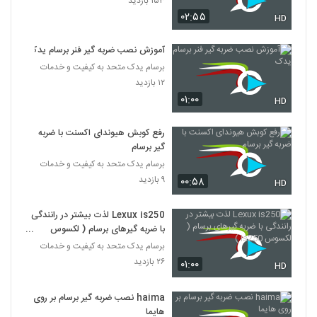
۱۵۳ بازدید
۰۲:۵۵
HD
آموزش نصب ضربه گیر فنر برسام یدک
برسام یدک متحد به کیفیت و خدمات
۱۲ بازدید
۰۱:۰۰
HD
رفع کوبش هیوندای اکسنت با ضربه
گیر برسام
برسام یدک متحد به کیفیت و خدمات
۹ بازدید
۰۰:۵۸
HD
Lexux is250 لذت بیشتر در رانندگی
با ضربه گیرهای برسام ( لکسوس
is250 )
برسام یدک متحد به کیفیت و خدمات
۲۶ بازدید
۰۱:۰۰
HD
haima نصب ضربه گیر برسام بر روی
هایما