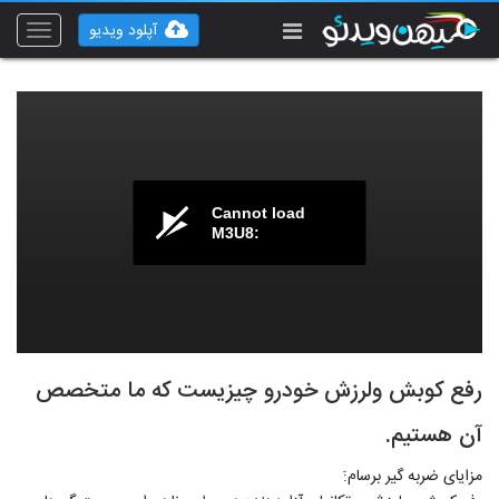
آپلود ویدیو
Toggle
vigation
Cannot load
M3U8:
رفع کوبش ولرزش خودرو چیزیست که ما متخصص
آن هستیم.
مزایای ضربه گیر برسام:َ