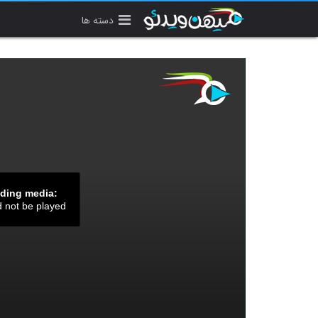
دسته ها
ading media:
d not be played