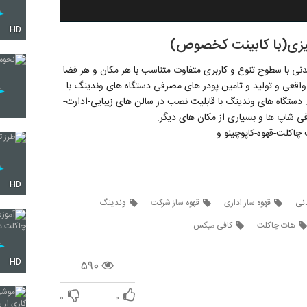
HD
یزی(با کابینت کخصوص)
نی با سطوح تنوع و کاربری متفاوت متناسب با هر مکان و هر فضا.
قعی و تولید و تامین پودر های مصرفی دستگاه های وندینگ با
دستگاه های وندینگ با قابلیت نصب در سالن های زیبایی-ادارت-
فی شاپ ها و بسیاری از مکان های دیگر.
کلت-قهوه-کاپوچینو و ...
HD
نی
قهوه ساز اداری
قهوه ساز شرکت
وندینگ
هات چاکلت
کافی میکس
HD
۵۹۰
۰
۰