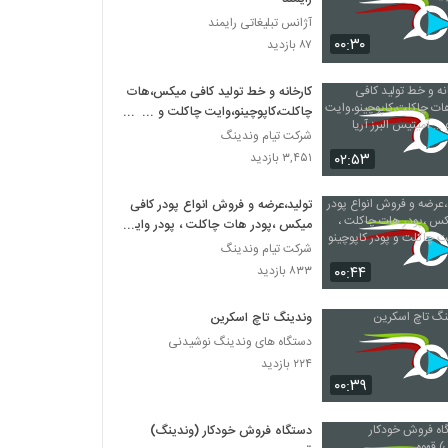
آژانس تبلیغاتی رایمند
۰۰:۳۰
۸۷ بازدید
کارخانه و خط تولید کافی میکس،هات
چاکلت،کاپوچینو،وایت چاکلت و ...
آمیتیس البرز آریا
شرکت تیام وندینگ
۰۲:۵۳
۳,۴۵۱ بازدید
تولید،عرضه و فروش انواع پودر کافی
میکس ،پودر هات چاکلت ، پودر وایت
چاکلت و پودر کاپوچینو ‏ و ...
شرکت تیام وندینگ
۰۰:۴۴
۸۳۳ بازدید
وندینگ تاچ اسکرین
دستگاه های وندینگ نوشیدنی
۲۲۴ بازدید
۰۰:۳۹
دستگاه فروش خودکار (وندینگ)