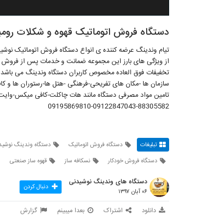
دستگاه فروش اتوماتیک قهوه و شکلات روم
تیام وندینگ عرضه کننده ی انواع دستگاه فروش اتوماتیک نوشید
از ویژگی های بارز این مجموعه ضمانت و خدمات پس از فروش وا
تخفیفات فوق العاده مخصوص کاربران دستگاه وندینگ می باشد. 
سازمان ها -مکان های تفریحی-فرهنگی -هتل ها-رستوران ها و کا
تامین مواد مصرفی دستگاه مانند هات چاکلت-کافی میکس-وایت چا
09195869810-09122847043-88305582
تبلیغات
دستگاه فروش اتوماتیک
دستگاه وندینگ نوشید
دستگاه فروش خودکار
نسکافه ساز
قهوه ساز صنعتی
دستگاه های وندینگ نوشیدنی
دنبال کردن
۰۶ آبان ۱۳۹۷
دانلود
اشتراک
بعدا میبینم
گزارش