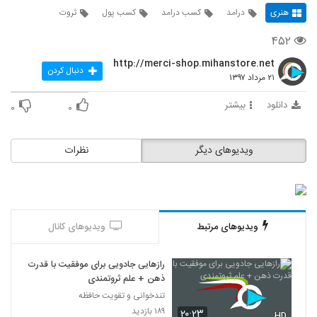
هنری
درامد
کسب درامد
کسب پول
ثروت
۴۵۲
http://merci-shop.mihanstore.net
دنبال کردن
۲۱ مرداد ۱۳۹۷
دانلود
بیشتر
۰
۰
ویدیوهای دیگر
نظرات
ویدیوهای مرتبط
ویدیوهای کانال
رازهایی جادویی برای موفقیت با قدرت
ذهن + علم ثروتمندی
تندخوانی و تقویت حافظه
۱۸۹ بازدید
۲۰:۲۳
HD