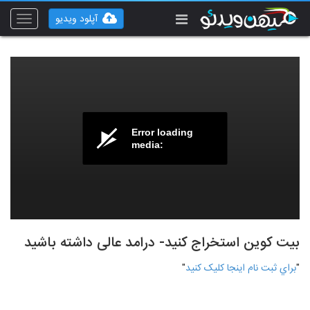
آپلود ویدیو
Toggle
vigation
Error loading
media:
بیت کوین استخراج کنید- درامد عالی داشته باشید
"
براي ثبت نام اينجا کليک کنيد
"