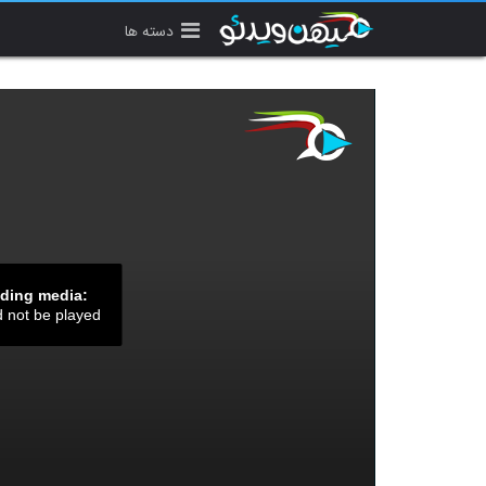
دسته ها
ading media:
d not be played