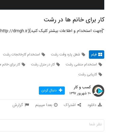
کار برای خانم ها در رشت
"[جهت استخدام و اطلاعات بیشتر کلیک کنید](http://dmgh.ir)"
فیلم
شغل پاره وقت رشت
استخدام کارخانجات رشت
استخدام منشی رشت
کار در منزل رشت
کار برای خانم 
کاریابی رشت
کسب و کار
دنبال کردن
۲۰ شهریور ۱۳۹۷
دانلود
اشتراک
بعدا میبینم
گزارش