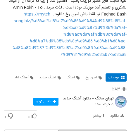
کلیه سایت های معتبر موزیک باشید . آهنگی شاد و زیبا که ترانه آن از میلاد
لشکری و تنظیم آیاد موزیک بوده است . لذت ببرید . Amin Rokh - To
Faghad Bash تو فقط باش امین رخ دانلود :
https://myteh-
song.biz/%d8%af%d8%a7%d9%86%d9%84%d9%88%d8%af-
%d8%a2%d9%87%d9%86%da%af-
%d8%ac%d8%af%db%8c%d8%af-
%d8%a7%d9%85%db%8c%d9%86-%d8%b1%d8%ae-
%d8%a8%d9%87-%d9%86%d8%a7%d9%85-%d8%aa%d9%88-
%d9%81%d9%82%d8%b7-%d8%a8/
موسیقی
امین رخ
آهنگ
آهنگ جدید
آهنگ شاد
۲۸۳
تهران سانگ - دانلود آهنگ جدید
دنبال کردن
۰۹ خرداد ۱۴۰۰
دانلود
بیشتر
۰
۰