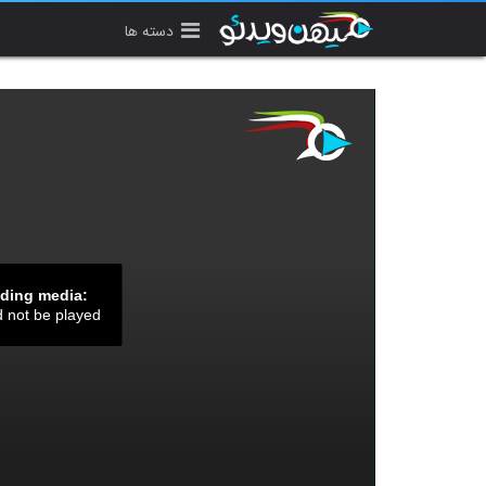
دسته ها
ading media:
d not be played