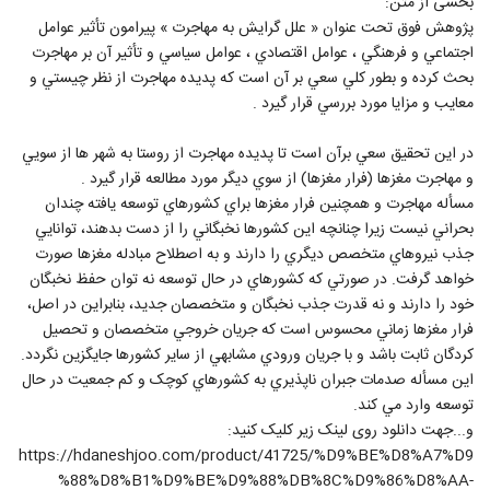
بخشی از متن:
پژوهش فوق تحت عنوان « علل گرايش به مهاجرت » پيرامون تأثير عوامل
اجتماعي و فرهنگي ، عوامل اقتصادي ، عوامل سياسي و تأثير آن بر مهاجرت
بحث كرده و بطور كلي سعي بر آن است كه پديده مهاجرت از نظر چيستي و
معايب و مزايا مورد بررسي قرار گيرد .
در اين تحقيق سعي برآن است تا پديده مهاجرت از روستا به شهر ها از سويي
و مهاجرت مغزها (فرار مغزها) از سوي ديگر مورد مطالعه قرار گيرد .
مسأله مهاجرت و همچنين فرار مغزها براي کشورهاي توسعه يافته چندان
بحراني نيست زيرا چنانچه اين کشورها نخبگاني را از دست بدهند، توانايي
جذب نيروهاي متخصص ديگري را دارند و به اصطلاح مبادله مغزها صورت
خواهد گرفت. در صورتي که کشورهاي در حال توسعه نه توان حفظ نخبگان
خود را دارند و نه قدرت جذب نخبگان و متخصصان جديد، بنابراين در اصل،
فرار مغزها زماني محسوس است که جريان خروجي متخصصان و تحصيل
کردگان ثابت باشد و با جريان ورودي مشابهي از ساير کشورها جايگزين نگردد.
اين مسأله صدمات جبران ناپذيري به کشورهاي کوچک و کم جمعيت در حال
توسعه وارد مي کند.
و...جهت دانلود روی لینک زیر کلیک کنید:
https://hdaneshjoo.com/product/41725/%D9%BE%D8%A7%D9
%88%D8%B1%D9%BE%D9%88%DB%8C%D9%86%D8%AA-