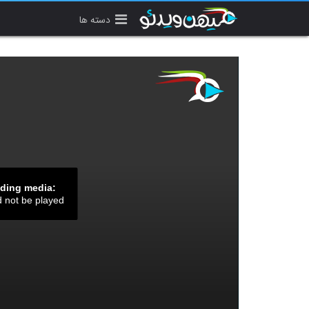
دسته ها
ading media:
d not be played