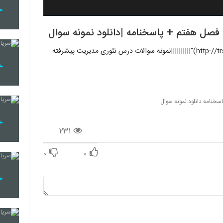
فصل هفتم + پاسخنامه |دانلود نمونه سوال
"[برای دانلود این فایل لطفا اینجا کلیک کنید](http://trsurl.com/s/BNl)"||||||||||نمونه سوالات درس تئوری مدیریت پیشرفته
خنامه دانلود نمونه سوال
۲۳۱
۰
۰