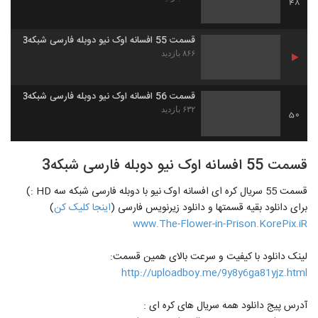
48
قسمت 55 افسانه اوک نیو دوبله فارسی شبکه3
۸۶۶ بازدید
قسمت 56 افسانه اوک نیو دوبله فارسی شبکه3
۶۳۲ بازدید
50
قسمت 55 افسانه اوک نیو دوبله فارسی شبکه3
قسمت 55 سریال کره ای افسانه اوک نیو با دوبله فارسی شبکه سه HD :)
برای دانلود بقیه قسمتها و دانلود زیرنویس فارسی (
اینجا کلیک کن
)
www.The-Flower-in-Prison.KorePix.iR
لینک دانلود با کیفیت و سرعت بالای همین قسمت:
http://uploadboy.me/9y8y6ga81yjz.html
آدرس پیج دانلود همه سریال های کره ای :