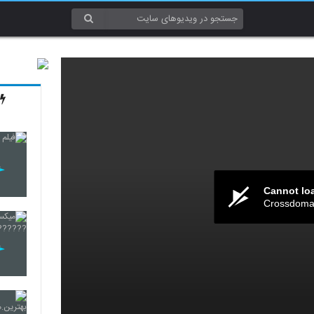
Cannot lo
Crossdomai