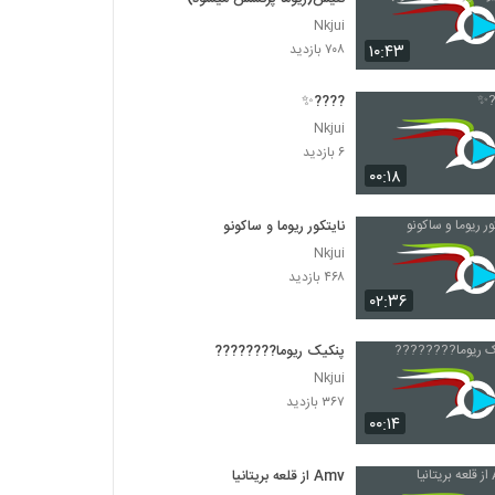
Nkjui
۱۰:۴۳
۷۰۸ بازدید
????✨
Nkjui
۶ بازدید
۰۰:۱۸
نایتکور ریوما و ساکونو
Nkjui
۴۶۸ بازدید
۰۲:۳۶
پنکیک ریوما????????
Nkjui
۳۶۷ بازدید
۰۰:۱۴
Amv از قلعه بریتانیا