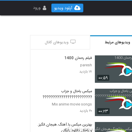
ورود
آپلود ویدیو
ویدیوهای مرتبط
ویدیوهای کانال
فیلم رحمان 1400
paresh
۱۸ بازدید
۰۰:۵۹
میکس باحال و جزاب
????????????????????????
Mix anime movie songs
۰۰:۲۳
۲۰ بازدید
بهترین.میکس.با.آهنگ.هیجان.انگیز.
و.باحال.دانلود.رایگان