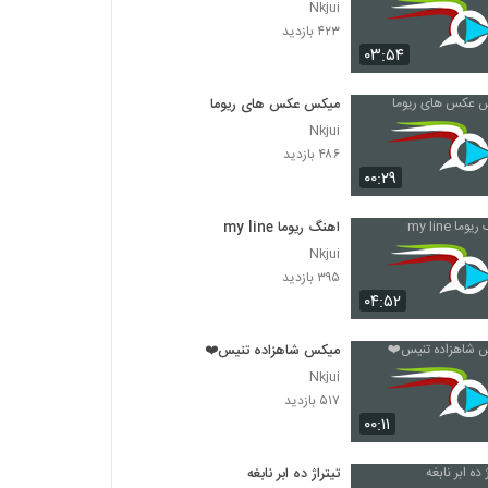
Nkjui
۴۲۳ بازدید
۰۳:۵۴
میکس عکس های ریوما
Nkjui
۴۸۶ بازدید
۰۰:۲۹
اهنگ ریوما my line
Nkjui
۳۹۵ بازدید
۰۴:۵۲
میکس شاهزاده تنیس❤️
Nkjui
۵۱۷ بازدید
۰۰:۱۱
تیتراژ ده ابر نابغه