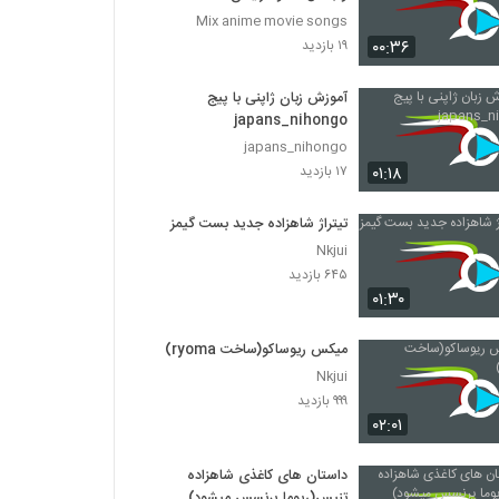
Mix anime movie songs
۰۰:۳۶
۱۹ بازدید
آموزش زبان ژاپنی با پیج
japans_nihongo
japans_nihongo
۰۱:۱۸
۱۷ بازدید
تیتراژ شاهزاده جدید بست گیمز
Nkjui
۶۴۵ بازدید
۰۱:۳۰
میکس ریوساکو(ساخت ryoma)
Nkjui
۹۹۹ بازدید
۰۲:۰۱
داستان های کاغذی شاهزاده
تنیس(ریوما پرنسس میشود)