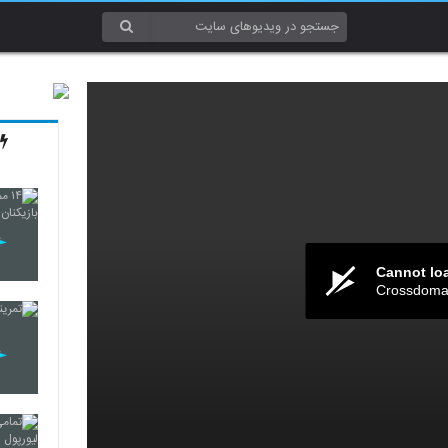
Cannot lo
Crossdomai