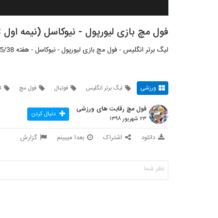
فول مچ بازی لیورپول - نیوکاسل (نیمه اول NBC)؛ لیگ برتر انگلیس
لیگ برتر انگلیس - فول مچ بازی لیورپول - نیوکاسل - هفته 05/38 - 23 شهریور 1398 - شبکه: NBCSN
ورزشی
لیگ برتر انگلیس
فوتبال
فول مچ
ل
فول مچ رقابت های ورزشی
دنبال کردن
۲۳ شهریور ۱۳۹۸
دانلود
اشتراک
بعدا میبینم
گزارش