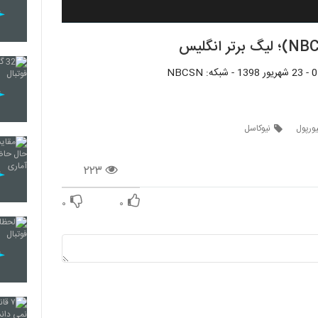
یورپول
نیوکاسل
۲۲۳
۰
۰