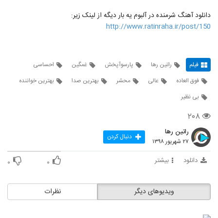
دانلود آهنگ شرمنده در آلبوم یه بار دیگه از لینک زیر:
http://www.ratinraha.ir/post/150
فیلم
راتین رها
پارسوآپخش
غمگین
احساسی
فوق العاده
عالی
محشر
بهترین صدا
بهترین خواننده
بی نظیر
۲۰۸
راتین رها
دنبال کردن
۲۷ شهریور ۱۳۹۸
دانلود
بیشتر
۰
۰
ویدیوهای دیگر
نظرات