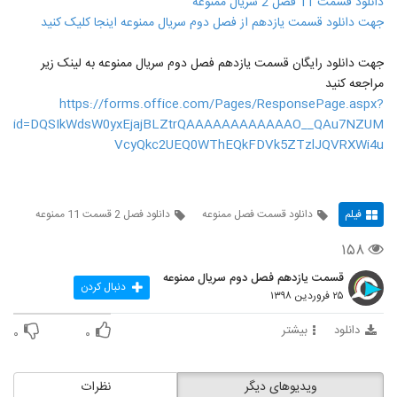
دانلود قسمت 11 فصل 2 سریال ممنوعه
جهت دانلود قسمت یازدهم از فصل دوم سریال ممنوعه اینجا کلیک کنید
جهت دانلود رایگان قسمت یازدهم فصل دوم سریال ممنوعه به لینک زیر
مراجعه کنید
https://forms.office.com/Pages/ResponsePage.aspx?
id=DQSIkWdsW0yxEjajBLZtrQAAAAAAAAAAAAO__QAu7NZUM
VcyQkc2UEQ0WThEQkFDVk5ZTzlJQVRXWi4u
فیلم
دانلود قسمت فصل ممنوعه
دانلود فصل 2 قسمت 11 ممنوعه
۱۵۸
قسمت یازدهم فصل دوم سریال ممنوعه
دنبال کردن
۲۵ فروردین ۱۳۹۸
دانلود
بیشتر
۰
۰
ویدیوهای دیگر
نظرات