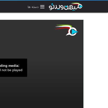
دسته ها
ading media:
d not be played