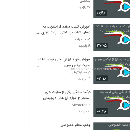
شخصی
۲۶ بازدید
۰۱:۴۸
آموزش کسب درآمد از اینترنت به
تومان اثبات برداشتی، درآمد دلاری
واقعی
کسب درامد
۳۰:۲۵
۱۹ بازدید
اموزش خرید ارز از ایکس نوین لینک
سایت ایکس نوین
https://exnovin.net/user/fa/a
درامد اینترنتی
uth/register?ref=84452
۰۳:۱۸
۱۴ بازدید
درآمد خانگی یکی از سایت های
استخراج انواع ارز های دیجیتالی
Mestercoin
۰۶:۲۸
۲۱ بازدید
جذب معلم خصوصی