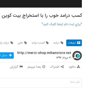
کسب درامد خوب را با استخراج بیت کوین تج
"
براي ثبت نام اينجا کليک کنيد
"
تبلیغات
درامد
کسب درامد
عالی
درامد زا
http://merci-shop.mihanstore.net
دنبال ک
۲۱ مرداد ۱۳۹۷
دانلود
اشتراک
بعدا میبینم
گزارش