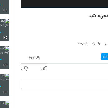
HD
ربه کنید
HD
یی
درامد از اینترنت
ردن
۴۰۷
HD
۰
۰
HD