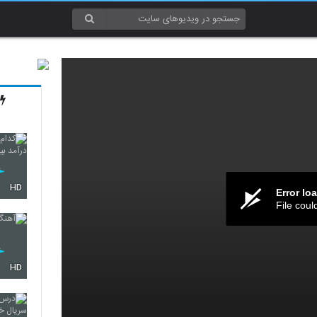
HD
Error lo
File coul
HD