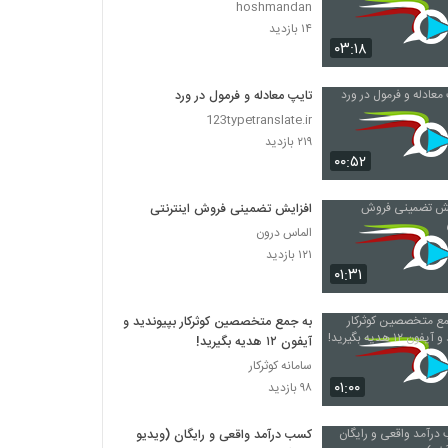
hoshmandan
۱۴ بازدید
۰۳:۱۸
تایپ معادله و فرمول در ورد
123typetranslate.ir
۲۱۹ بازدید
۰۰:۵۲
افزایش تضمینی فروش اینترنتی
الماس درون
۱۲۱ بازدید
۰۱:۳۱
به جمع متخصصین کوثرکار بپیوندید و
آیفون ۱۲ هدیه بگیرید!
سامانه کوثرکار
۰۱:۰۰
۹۸ بازدید
کسب درآمد واقعی و رایگان (ویدیو