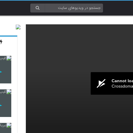
Cannot lo
Crossdomai