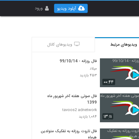
ورود
آپلود ویدیو
ویدیوهای مرتبط
ویدیوهای کانال
فال روزانه - 99/10/14
میلاد
۴۵۳ بازدید
۰۰:۴۴
فال صوتی هفته آخر شهریور ماه
1399
tavoos2 adnetwork
۱۳:۱۱
۱,۰۸۴ بازدید
فال تاروت روزانه به تفکیک متولدین
هرماه