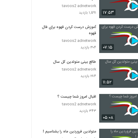
tavoos2 adnetwork
۱۷:۵۳
۱,۵۹۱ بازدید
آموزش درست کردن قهوه برای فال
قهوه
tavoos2 adnetwork
۰۷:۱۵
۳۰۴ بازدید
طالع بینی متولدین کل سال
tavoos2 adnetwork
۲۸۴ بازدید
۱۱:۵۲
اقبال امروز شما چیست ؟
tavoos2 adnetwork
۳۴۳ بازدید
۰۵:۰۸
متولدین فروردین ماه را بشناسیم !