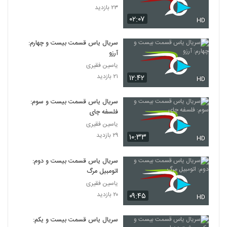
۵۶۲ بازدید
۲۳ بازدید
79
۰۲:۰۷
HD
نیش - The Sting 1973
سریال یاس قسمت بیست و چهارم:
۹۶۱ بازدید
80
آرزو
یاسین فقیری
دزد دوچرخه - The Bicycle Thief 1948
۲۱ بازدید
۱۲:۴۲
HD
۷۹۹ بازدید
81
سریال یاس قسمت بیست و سوم:
فلسفه چای
درسو اوزالا - Dersu Uzala 1975
۷۹۷ بازدید
یاسین فقیری
82
۲۹ بازدید
۱۰:۳۳
HD
اتاق سهام - Boiler Room 2000
سریال یاس قسمت بیست و دوم:
۷۱۵ بازدید
83
اتومبیل مرگ
یاسین فقیری
عقاب - The Eagle 2011
۲۰ بازدید
۰۹:۴۵
HD
۱,۱۹۳ بازدید
84
سریال یاس قسمت بیست و یکم: