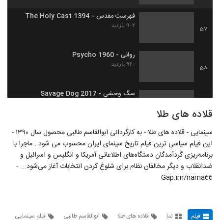
فهرست مقدس - The Holy Cast 1394
۹۰۲ بازدید
57
روانی - Psycho 1960
۹۴۰ بازدید
58
سگ وحشی - Savage Dog 2017
۷۷۴ بازدید
59
قلاده های طلا
سینمایی - قلاده های طلا - به کارگردانی ابوالقاسم طالبی محصول سال ۱۳۹۰ -
موگلی - Mowgli 2018
این فیلم سیاسی ترین فیلم تاریخ سینمای ایران محسوب می شود . ماجرا با
۷۱۶ بازدید
60
برنامه‌ریزی گردآمدگان دستگاه‌های اطلاعاتی آمریکا و انگلیس و اسرائیل و
ضدانقلاب و دیگر مخالفان نظام برای شلوغ کردن انتخابات آغاز می‌شود.… -
مغول - Mongol 2007
Gap.im/nama66
۹۵۳ بازدید
61
لمس خلاء - Touching the Void 2003
فیلم
نما
قلاده های طلا
ابوالقاسم طالبی
فیلم سینمایی
۴۷۵ بازدید