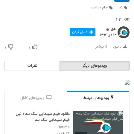
62
نما
فیلم سیاسی
بزرگ باش! - Be Big! 1931
۴۲۱
۲۴۲ بازدید
63
حق پو
دنبال کردن
۱۲ دی ۱۳۹۷
زیر صفر - Below Zero 1930
دانلود
بیشتر
۰
۰
۵۰۱ بازدید
64
ویدیوهای دیگر
کسب‌وکار حسابی! - Big Business 1929
نظرات
۴۷۳ بازدید
65
کله پوک‌ها - Block Heads 1938
۵۰۴ بازدید
ویدیوهای مرتبط
ویدیوهای کانال
66
بندرگاه قدیمی - Any Old Port 1932
دانلود فیلم سینمایی سگ بند+ تیزر
۴۰۹ بازدید
فیلم سینمایی سگ بند
67
fatima
۲۶ بازدید