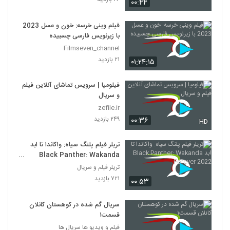
۰۰:۴۴
تارزان فرزند گوریل ها - Tarzan of the
Apes (1918)
68
۸۳۴ بازدید
فیلم وینی خرسه: خون و عسل 2023
با زیرنویس فارسی چسبیده
پرندگان - The Birds 1963
Filmseven_channel
۴۷۳ بازدید
۲۱ بازدید
69
۰۱:۲۴:۱۵
فیلومیا | سرویس تماشای آنلاین فیلم
فرار بزرگ - The Great Escape 1963
و سریال
۱,۱۷۷ بازدید
70
zefile.ir
۲۴۹ بازدید
۰۰:۳۶
HD
پرنده باز آلکاتراز - Birdman of Alcatraz
1962
71
تریلر فیلم پلنگ سیاه: واکاندا تا ابد
۶۸۳ بازدید
Black Panther: Wakanda
Forever 2022
گرینچ - The Grinch 2018
تریلر فیلم و سریال
۷۱۳ بازدید
۷۲۱ بازدید
۰۰:۵۳
72
سریال گم شده در کوهستان کانلان
همسایه ها 1952
قسمت۱
۳۲۹ بازدید
73
فیلم و ویدیو ها سریال ها