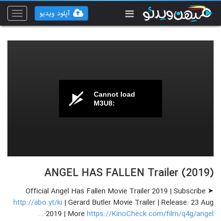
آپلود ویدیو
Toggle
vigation
Cannot load
M3U8:
ANGEL HAS FALLEN Trailer (2019)
Official Angel Has Fallen Movie Trailer 2019 | Subscribe ➤
http://abo.yt/ki
| Gerard Butler Movie Trailer | Release: 23 Aug
2019 | More
https://KinoCheck.com/film/q4g/angel-...