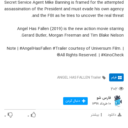
Secret Service Agent Mike Banning is framed for the attempted
assassination of the President and must evade his own agency
and the FBI as he tries to uncover the real threat.
Angel Has Fallen (2019) is the new action movie starring
Gerard Butler, Morgan Freeman and Tim Blake Nelson.
Note | #AngelHasFallen #Trailer courtesy of Universum Film. |
All Rights Reserved. | #KinoCheck®
فیلم
ANGEL HAS FALLEN Trailer
۲۰۲
فارس شو
دنبال کردن
۱۰ خرداد ۱۳۹۸
دانلود
بیشتر
۰
۰