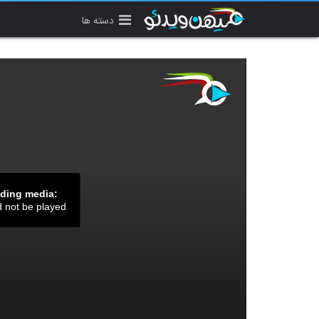
دسته ها
ading media:
d not be played