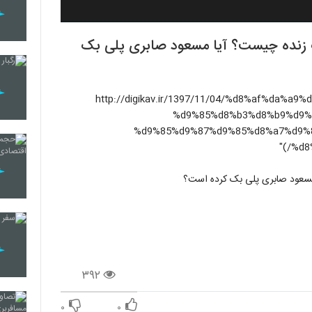
 زنده چیست؟ آیا مسعود صابری پلی بک
ب اینجا کلیک کنید](http://digikav.ir/1397/11/04/%d8%af%da%a9%d8%aa%d8%b1-
%d9%85%d8%b3%d8%b9%d9%
%d9%85%d9%87%d9%85%d8%a7%d9%
%d8
سعود صابری پلی بک کرده است؟
۳۹۲
۰
۰