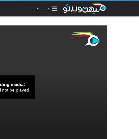
دسته ها
ading media:
d not be played