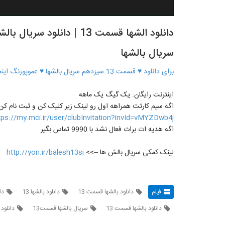
سریال بالشها
برای دانلود ♥ قسمت 13 سیزدهم سریال بالشها ♥ عموپورنگ اینجا کلیک کنید
اینترنت رایگان: یک گیگ یک ماهه
اگه سیم کارتت همراهه اول رو لینک زیر کلیک کن و ثبت نام کن
tps://my.mci.ir/user/clubInvitation?invId=vMYZDwb4j
اگه هدیه ات برات فعال نشد با 9990 تماس بگیر
لینک کمکی سریال بالش ها -->>
http://yon.ir/balesh13si
فیلم
دانلود بالشها قسمت 13
دانلود بالشها 13
دا
دانلود بالشها قسمت 13
سريال بالشها قسمت13
دانلود 