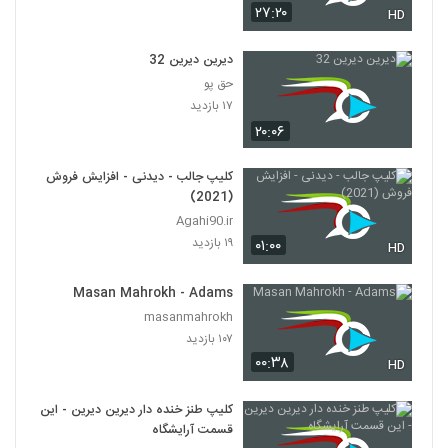
۲۷:۲۰
HD
دیرین دیرین 32
حق پو
۱۷ بازدید
۲۰:۰۶
کلیپ جالب - دیدنی - افزایش فروش
(2021)
Agahi90.ir
۱۹ بازدید
۰۱:۰۰
HD
Masan Mahrokh - Adams
masanmahrokh
۱۰۷ بازدید
۰۰:۳۸
HD
کلیپ طنز خنده دار دیرین دیرین - این
قسمت آرایشگاه