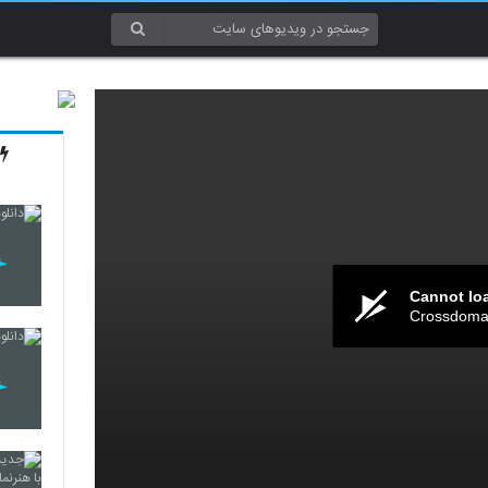
Cannot lo
Crossdomai