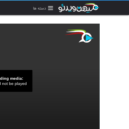
دسته ها
ading media:
d not be played