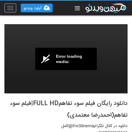
آپلود ویدیو
Toggle
vigation
Error loading
media:
دانلود رایگان فیلم سوء تفاهمFULL HD|فیلم سوء
تفاهم(احمدرضا معتمدی)
دانلود در کانال تلگرامfre30nema@کامل