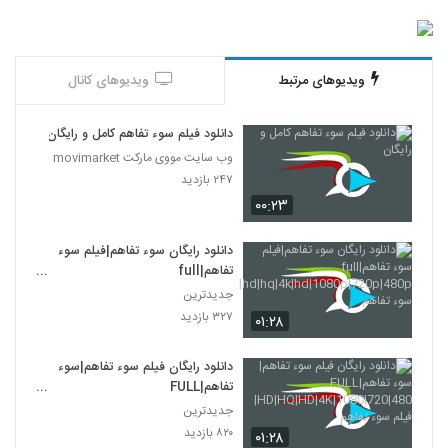
ویدیوهای مرتبط
ویدیوهای کانال
دانلود فیلم سوء تفاهم کامل و رایگان
وب سایت مووی مارکت movimarket
۲۴۷ بازدید
۰۰:۲۳
دانلود رایگان سوء تفاهم|فیلم سوء
تفاهم|full
hd|hq|4k|hd|1080p|720p|480p|
جدیدترین
سوء تفاهم
۳۲۷ بازدید
۰۱:۲۸
دانلود رایگان فیلم سوء تفاهم|سوء
تفاهم|FULL
HD|HQ|HD|4K|1080|720|480|
جدیدترین
فیلم سوء تفاهم
۸۲۰ بازدید
۰۱:۲۸