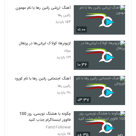
آهنگ ارزشی راتین رها با نام مهمون
راتین رها
۱۵۴ بازدید
۰۱:۰۰
لژیونرها؛ کولاک ایرانی‌ها در پرتغال
میلاد
۱۲۹ بازدید
۱۰:۳۶
آهنگ اجتماعی راتین رها با نام کوروش
راتین رها
۱۹۰ بازدید
۰۳:۳۷
چگونه با هشتگ نویسی، روز 100
فالوور اینستاگرام جذب کنید
Farid Follower
۲۵ بازدید
۰۸:۳۵
HD