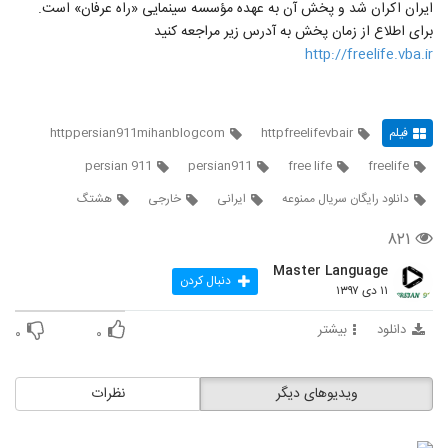
ایران اکران شد و پخش آن به عهده مؤسسه سینمایی «راه عرفان» است.
برای اطلاع از زمان پخش به آدرس زیر مراجعه کنید
http://freelife.vba.ir
فیلم
httpfreelifevbair
httppersian911mihanblogcom
persian 911
persian911
free life
freelife
دانلود رایگان سریال ممنوعه
ایرانی
خارجی
هشتگ
۸۲۱
Master Language
دنبال کردن
۱۱ دی ۱۳۹۷
دانلود
بیشتر
۰
۰
ویدیوهای دیگر
نظرات