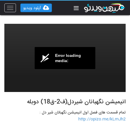
آپلود ویدیو
Toggle
vigation
Error loading
media:
انیمیشن نگهبانان شیردل(ف2-ق18) دوبله
تمام قسمت های فصل اول انیمیشن نگهبانان شیر دل :
http://opizo.me/kLmJh2