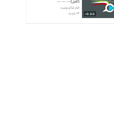
(کامل)--- --- ---
الناز شاکردوست
۰۵:۵۵
۱۳ بازدید