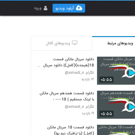
ورود
آپلود ویدیو
ویدیوهای مرتبط
ویدیوهای کانال
دانلود سریال مانکن قسمت
18(هیجده)(کامل)| دانلود سریال
مانکن قسمت هجدهم- --
تلگرام: simadl_ir@
۰۵:۵۵
۱۷ بازدید
دانلود قسمت هجدهم سریال مانکن
با لینک مستقیم | 18---- -
تلگرام: simadl_ir@
۰۵:۵۵
۱۹ بازدید
دانلود قسمت 18 سریال مانکن
(کامل) (با ترافیک نیم بها)