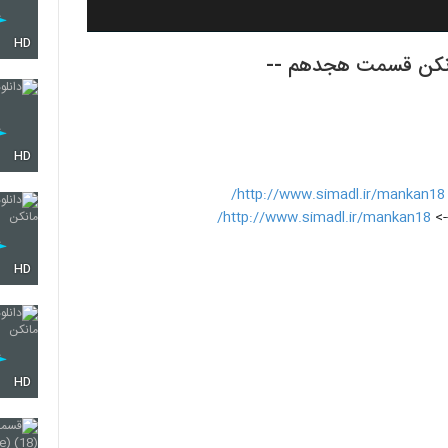
HD
HD
http://www.simadl.ir/mankan18/
->
http://www.simadl.ir/mankan18/
HD
HD