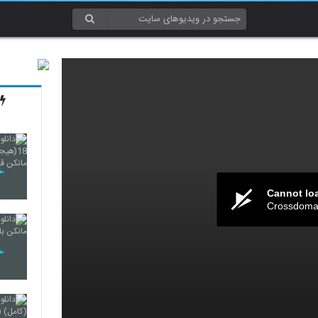
Cannot lo
Crossdomai