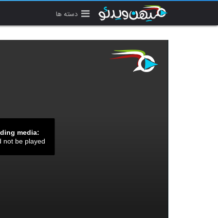
دسته ها
ading media:
d not be played