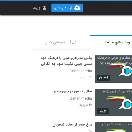
ورود
آپلود ویدیو
ویدیوهای مرتبط
ویدیوهای کانال
وقتی عطرهای عربی با فرهنگ عود
سنتی چینی ترکیب شود چه اتفاقی
می افتد؟
Gahan media
۰۷:۵۹
۲۶ بازدید
سالی که من در چین بودم
Gahan media
۴۰ بازدید
۰۵:۱۲
مرغ سحر از استاد شجریان
life