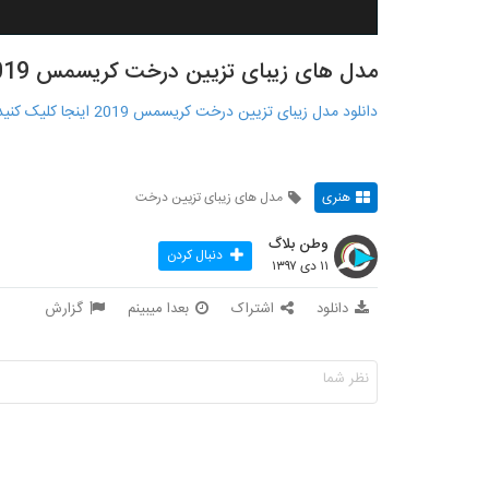
مدل های زیبای تزیین درخت کریسمس 2019
دانلود مدل زیبای تزیین درخت کریسمس 2019 اينجا کليک کنيد : http://www.begirfile.ir/?p=815
هنری
مدل های زیبای تزیین درخت
وطن بلاگ
دنبال کردن
۱۱ دی ۱۳۹۷
دانلود
اشتراک
بعدا میبینم
گزارش