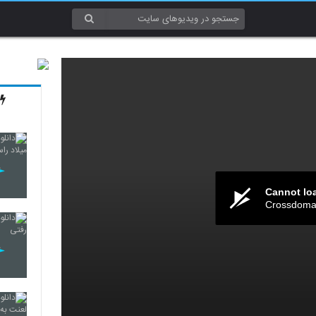
Cannot lo
Crossdomai