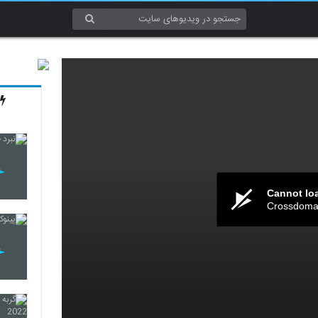
Cannot lo
Crossdomai