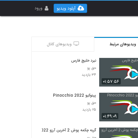
ورود
آپلود ویدیو
ویدیوهای مرتبط
ویدیوهای کانال
نبرد خلیج فارس
حق پو
۳۴ بازدید
۰۱:۵۷:۵۶
پینوکیو Pinocchio 2022
حق پو
۲۵ بازدید
۰۱:۴۹:۰۹
گربه چکمه پوش 2 آخرین آرزو 2022
حق پو