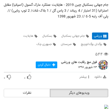
جام جهانی بسکتبال چین 2019 - هایلایت عملکرد مارک گسول (اسپانیا) مقابل
استرالیا (31 امتیاز / 4 ریباند / 3 پاس گل / 1 بلاک شات/ 2 توپ ربایی) //
پلی آف رتبه 5-6 // 23 شهریور 1398
ورزشی
جام جهانی بسکتبال
بسکتبال
هایلایت
بوگدان بوگدانوویچ
صربستان
جمهوری چک
۵۴۴
فول مچ رقابت های ورزشی
دنبال کردن
۲۳ شهریور ۱۳۹۸
دانلود
بیشتر
۰
۰
ویدیوهای دیگر
نظرات