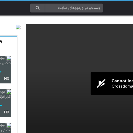
HD
Cannot lo
Crossdomai
HD