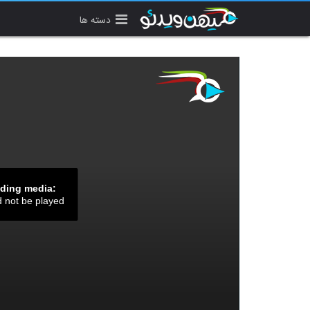
دسته ها
ading media:
d not be played