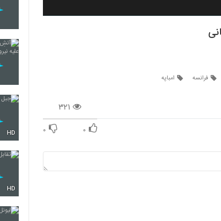
نی
فرانسه
امباپه
۳۲۱
۰
۰
HD
HD