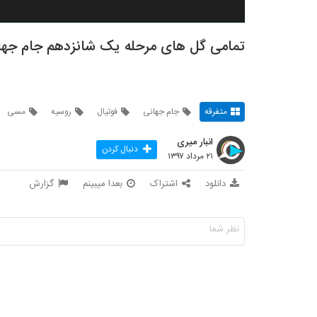
تمامی گل های مرحله یک شانزدهم جام جها
متفرقه
جام جهانی
فوتیال
روسیه
مسی
انبار میری
دنبال کردن
۲۱ مرداد ۱۳۹۷
دانلود
اشتراک
بعدا میبینم
گزارش