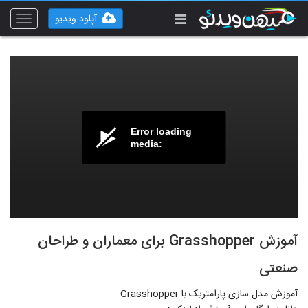
آپلود ویدیو
Toggle
vigation
Error loading
media:
آموزش Grasshopper برای معماران و طراحان
صنعتی
آموزش مدل سازی پارامتریک با Grasshopper