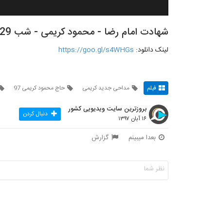
شهادت امام رضا - محمود کریمی - شب 29 صفر 97 - لینک دانلود زیر ویدیو
لینک دانلود:
https://goo.gl/s4WHGs
فیلم
مداحی جدید کریمی
حاج محمود کریمی 97
بروزترین سایت ویدیویی کشور
دنبال کردن
۱۶ آبان ۱۳۹۷
بعدا میبینم
گزارش