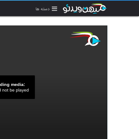
دسته ها
ading media:
d not be played