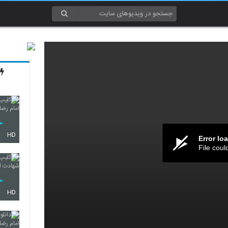
HD
Error lo
File coul
HD