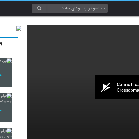
Cannot lo
Crossdomai