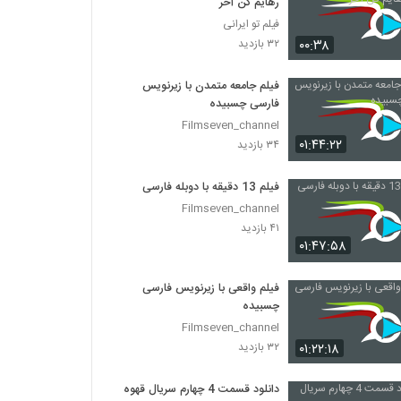
رهایم کن آخر
فیلم تو ایرانی
۰۰:۳۸
۳۲ بازدید
فیلم جامعه متمدن با زیرنویس
فارسی چسبیده
Filmseven_channel
۰۱:۴۴:۲۲
۳۴ بازدید
فیلم 13 دقیقه با دوبله فارسی
Filmseven_channel
۴۱ بازدید
۰۱:۴۷:۵۸
فیلم واقعی با زیرنویس فارسی
چسبیده
Filmseven_channel
۰۱:۲۲:۱۸
۳۲ بازدید
دانلود قسمت 4 چهارم سریال قهوه