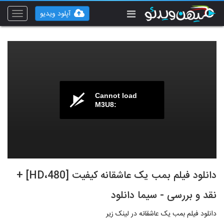
آپلود ویدیو
Toggle
vigation
Cannot load
M3U8:
دانلود فیلم بمب یک عاشقانه کیفیت [480،HD] +
نقد و بررسی - سیما دانلود
دانلود فیلم بمب یک عاشقانه در لینک زیر