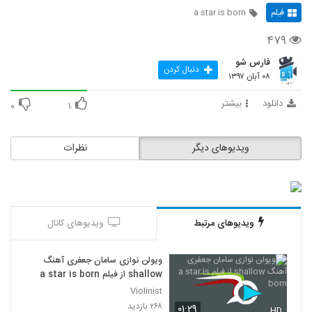
فیلم
a star is born
۴۷۹
فارس شو
دنبال کردن
۰۸ آبان ۱۳۹۷
دانلود
بیشتر
۰
۱
ویدیوهای دیگر
نظرات
ویدیوهای مرتبط
ویدیوهای کانال
ویولن نوازی سامان جعفری آهنگ
shallow از فیلم a star is born
Violinist
۲۶۸ بازدید
۰۱:۲۹
HD