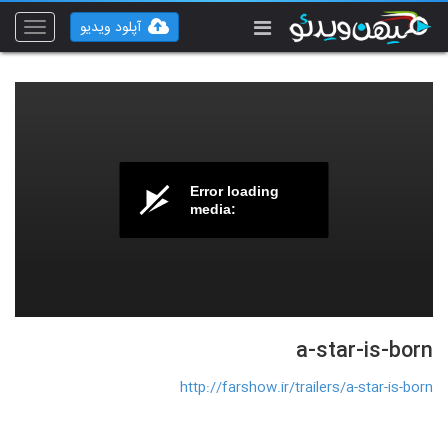
آپلود ویدیو
Toggle
vigation
Error loading
media:
a-star-is-born
http://farshow.ir/trailers/a-star-is-born